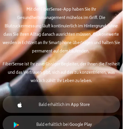
Mit der FiberSense-App haben Sie Ihr
Gesundheitsmanagement mühelos im Griff. Die
Blutzuckermessung läuft kontinuierlich im Hintergrund, ohne
dass Sie Ihren Alltag danach ausrichten müssen. Glukosewerte
werden in Echtzeit an Ihr Smartphone übertragen und halten Sie
permanent auf dem Laufenden.
FiberSense ist Ihr zuverlässiger Begleiter, der Ihnen die Freiheit
und das Vertrauen gibt, sich auf das zu konzentrieren, was
wirklich zählt: Ihr Leben zu leben.
Bald erhältlich im
App Store
Bald erhältlich bei
Google Play